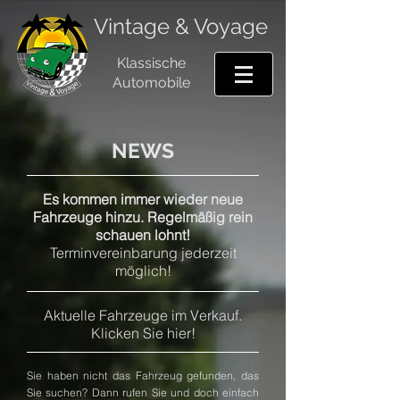
Vintage & Voyage
Klassische
Automobile
NEWS
​Es kommen immer wieder neue
Fahrzeuge hinzu. Regelmäßig rein
schauen lohnt!
Terminvereinbarung jederzeit
möglich!
Aktuelle Fahrzeuge im Verkauf.
Klicken Sie hier!
Sie haben nicht das Fahrzeug gefunden, das
Sie suchen? Dann rufen Sie und doch einfach